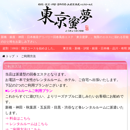
新橋・銀座・神田・日本橋発デリバリー回春風俗エステ「東京蜜夢」。無限のエロスに溺れる官能
のひと時をお楽しみ下さい。
超割〔100分〕限定コースを始めました。
東京発・新橋・汐留・銀座・日本橋・品川・有明 派遣
トップ
ご利用方法
ご利用方法
当店は派遣型の回春エステとなります。
お電話一本で女性がレンタルルーム、ホテル、ご自宅へ出張いたします。
下記の2つのご利用プランがございます。
■レンタルルームご利用プラン
これからすぐに遊びたい、よりリーズナブルに楽しみたいお客様にお勧めで
す。
新橋・神田・秋葉原・五反田・目黒・渋谷など各レンタルルームに派遣いた
します。
⇒ 料金はこちら
⇒ レンタルルームはこちら
⇒ ご利用方法はこちら