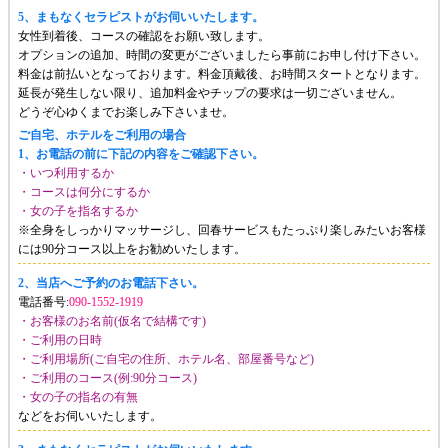
5、まもなくセラピストがお伺いいたします。
女性到着後、コースの確認をお願い致します。
オプションの追加、時間の変更がございましたら事前にお申し付け下さい。
料金は前払いとなっております。料金頂戴後、お時間スタートとなります。
延長が発生しない限り、追加料金やチップの要求は一切ございません。
どうぞ心ゆくまでお楽しみ下さいませ。
ご自宅、ホテルをご利用の場合
1、お電話の前に下記の内容をご確認下さい。
・いつ利用するか
・コースは何分にするか
・女の子を指名するか
※全身をしっかりマッサージし、回春サービスもたっぷり楽しみたいお客様
には90分コース以上をお勧めいたします。
2、当店へご予約のお電話下さい。
電話番号:
090-1552-1919
・お客様のお名前(仮名で結構です)
・ご利用の日時
・ご利用場所(ご自宅の住所、ホテル名、部屋番号など)
・ご利用のコース(例:90分コース)
・女の子の指名の有無
などをお伺いいたします。