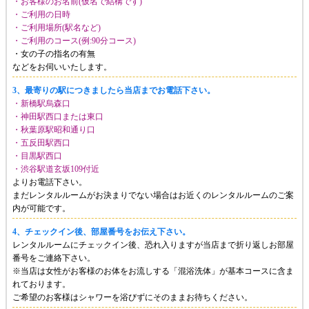
・お客様のお名前(仮名で結構です)
・ご利用の日時
・ご利用場所(駅名など)
・ご利用のコース(例:90分コース)
・女の子の指名の有無
などをお伺いいたします。
3、最寄りの駅につきましたら当店までお電話下さい。
・新橋駅烏森口
・神田駅西口または東口
・秋葉原駅昭和通り口
・五反田駅西口
・目黒駅西口
・渋谷駅道玄坂109付近
よりお電話下さい。
まだレンタルルームがお決まりでない場合はお近くのレンタルルームのご案
内が可能です。
4、チェックイン後、部屋番号をお伝え下さい。
レンタルルームにチェックイン後、恐れ入りますが当店まで折り返しお部屋
番号をご連絡下さい。
※当店は女性がお客様のお体をお流しする「混浴洗体」が基本コースに含ま
れております。
ご希望のお客様はシャワーを浴びずにそのままお待ちください。