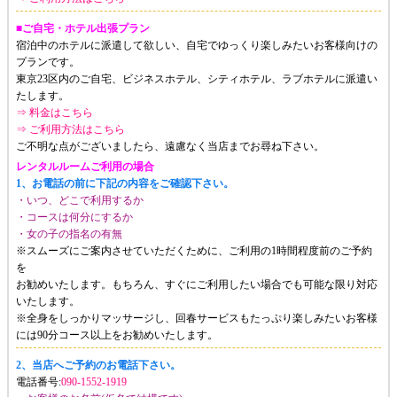
■ご自宅・ホテル出張プラン
宿泊中のホテルに派遣して欲しい、自宅でゆっくり楽しみたいお客様向けの
プランです。
東京23区内のご自宅、ビジネスホテル、シティホテル、ラブホテルに派遣い
たします。
⇒ 料金はこちら
⇒ ご利用方法はこちら
ご不明な点がございましたら、遠慮なく当店までお尋ね下さい。
レンタルルームご利用の場合
1、お電話の前に下記の内容をご確認下さい。
・いつ、どこで利用するか
・コースは何分にするか
・女の子の指名の有無
※スムーズにご案内させていただくために、ご利用の1時間程度前のご予約
を
お勧めいたします。もちろん、すぐにご利用したい場合でも可能な限り対応
いたします。
※全身をしっかりマッサージし、回春サービスもたっぷり楽しみたいお客様
には90分コース以上をお勧めいたします。
2、当店へご予約のお電話下さい。
電話番号:
090-1552-1919